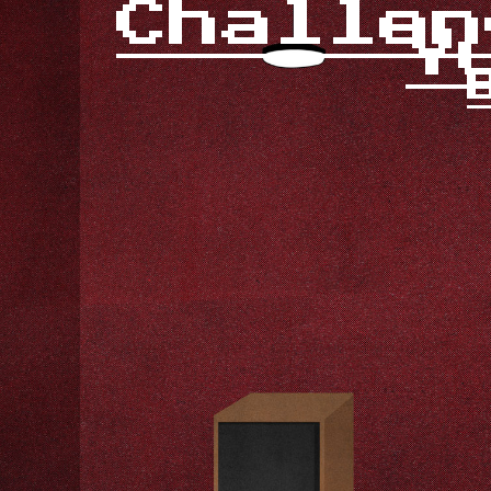
Challen
Y